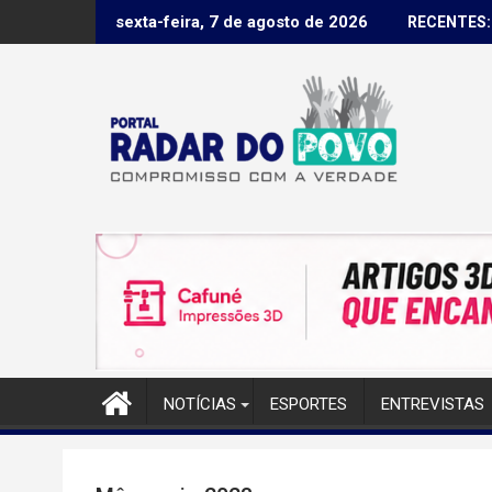
Skip
lantas Medicinais
Notas de Falecimento em Pindamonhangaba
sexta-feira, 7 de agosto de 2026
RECENTES:
to
content
NOTÍCIAS
ESPORTES
ENTREVISTAS