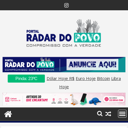
Skip
to
content
Dólar Hoje R$
Euro Hoje
Bitcoin
Libra
Pinda: 23ºC
Hoje