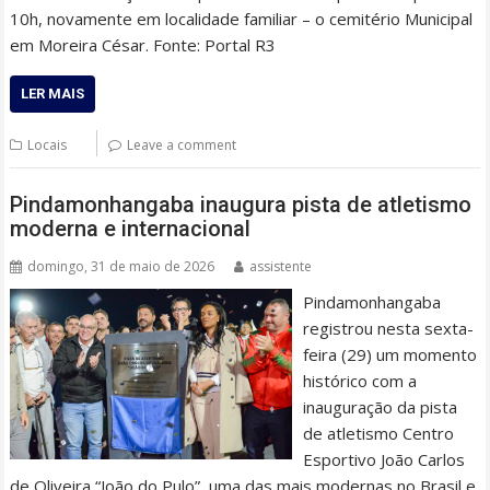
10h, novamente em localidade familiar – o cemitério Municipal
em Moreira César. Fonte: Portal R3
LER MAIS
Locais
Leave a comment
Pindamonhangaba inaugura pista de atletismo
moderna e internacional
domingo, 31 de maio de 2026
assistente
Pindamonhangaba
registrou nesta sexta-
feira (29) um momento
histórico com a
inauguração da pista
de atletismo Centro
Esportivo João Carlos
de Oliveira “João do Pulo”, uma das mais modernas no Brasil e