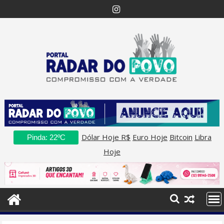
Skip
to
content
Dólar Hoje R$
Euro Hoje
Bitcoin
Libra
Pinda: 22ºC
Hoje