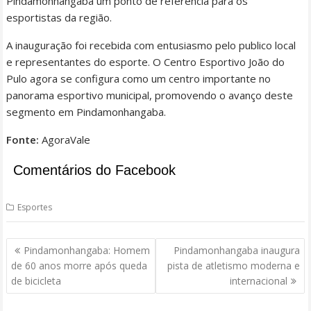
Pindamonhangaba um ponto de referência para os
esportistas da região.
A inauguração foi recebida com entusiasmo pelo publico local
e representantes do esporte. O Centro Esportivo João do
Pulo agora se configura como um centro importante no
panorama esportivo municipal, promovendo o avanço deste
segmento em Pindamonhangaba.
Fonte:
AgoraVale
Comentários do Facebook
Esportes
Navegação
Pindamonhangaba: Homem
Pindamonhangaba inaugura
de
de 60 anos morre após queda
pista de atletismo moderna e
Post
de bicicleta
internacional