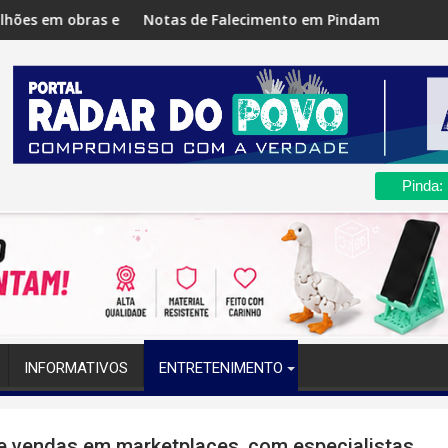
rojetos para Saúde, Educação e mobilidade
Notas de Falecimento em Pindamonhangaba registram velóri
Pinda
Pinda:
INFORMATIVOS
ENTRETENIMENTO
 vendas em marketplaces, com especialistas