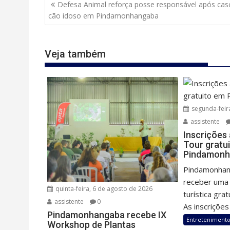
Navegação
Defesa Animal reforça posse responsável após cas
de
cão idoso em Pindamonhangaba
Post
Veja também
segunda-feir
assistente
Inscrições
Tour gratu
Pindamonh
Pindamonhan
receber uma 
quinta-feira, 6 de agosto de 2026
turística gra
assistente
0
As inscrições 
Pindamonhangaba recebe IX
Entreteniment
Workshop de Plantas