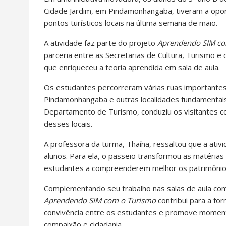
Cidade Jardim, em Pindamonhangaba, tiveram a opor
pontos turísticos locais na última semana de maio.
A atividade faz parte do projeto
Aprendendo SIM co
parceria entre as Secretarias de Cultura, Turismo e
que enriqueceu a teoria aprendida em sala de aula.
Os estudantes percorreram várias ruas importantes
Pindamonhangaba e outras localidades fundamentais p
Departamento de Turismo, conduziu os visitantes co
desses locais.
A professora da turma, Thaína, ressaltou que a ati
alunos. Para ela, o passeio transformou as matérias
estudantes a compreenderem melhor os patrimônios 
Complementando seu trabalho nas salas de aula com 
Aprendendo SIM com o Turismo
contribui para a form
convivência entre os estudantes e promove moment
compaixão e cidadania.