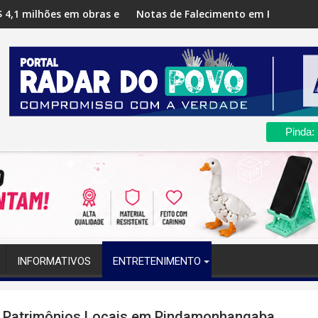
 obras e projetos para Saúde, Educação e mobilidade
Notas de Falecimento em Pindamonhangaba regist
Pinda:
INFORMATIVOS
ENTRETENIMENTO
r Patrimônios Locais em Pindamonhangaba