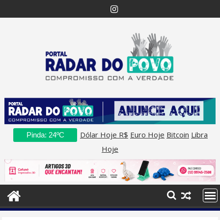
Skip
to
content
Dólar Hoje R$
Euro Hoje
Bitcoin
Libra
Pinda: 24ºC
Hoje