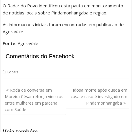
O Radar do Povo identificou esta pauta em monitoramento
de noticias locais sobre Pindamonhangaba e regiao.
As informacoes iniciais foram encontradas em publicacao de
AgoraVale.
Fonte:
AgoraVale
Comentários do Facebook
Locais
Navegação
Roda de conversa em
Idosa morre após queda em
de
Moreira César reforça vínculos
casa e caso é investigado em
Post
entre mulheres em parceria
Pindamonhangaba
com Saúde
Veja também