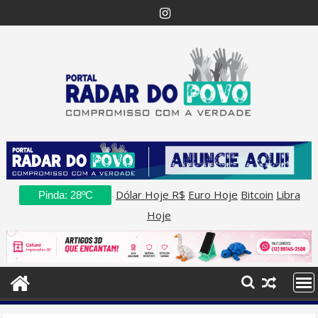
Skip
to
content
Dólar Hoje R$
Euro Hoje
Bitcoin
Libra
Pinda: 28ºC
Hoje