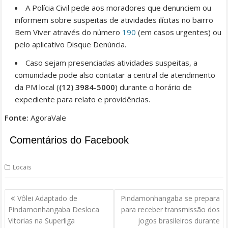
A Polícia Civil pede aos moradores que denunciem ou
informem sobre suspeitas de atividades ilícitas no bairro
Bem Viver através do número
190
(em casos urgentes) ou
pelo aplicativo Disque Denúncia.
Caso sejam presenciadas atividades suspeitas, a
comunidade pode also contatar a central de atendimento
da PM local (
(12) 3984-5000
) durante o horário de
expediente para relato e providências.
Fonte:
AgoraVale
Comentários do Facebook
Locais
Navegação
Vôlei Adaptado de
Pindamonhangaba se prepara
de
Pindamonhangaba Desloca
para receber transmissão dos
Post
Vitorias na Superliga
jogos brasileiros durante