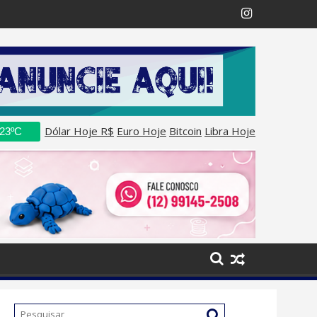
Isael Domingues
Notícias de falecimentos em Pindamonhangaba
Dólar Hoje R$
Euro Hoje
Bitcoin
Libra Hoje
 23ºC