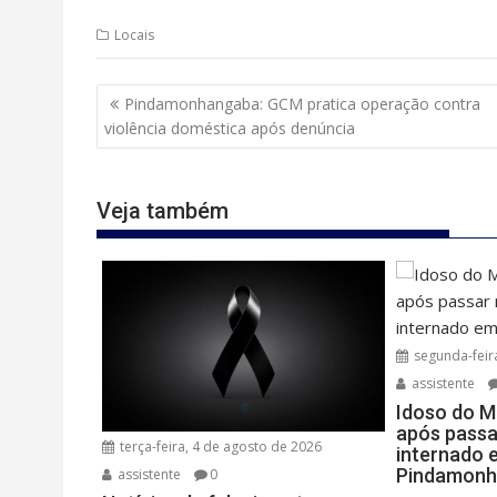
Locais
Navegação
Pindamonhangaba: GCM pratica operação contra
de
violência doméstica após denúncia
Post
Veja também
segunda-feir
assistente
Idoso do M
após passa
terça-feira, 4 de agosto de 2026
internado 
Pindamonh
assistente
0