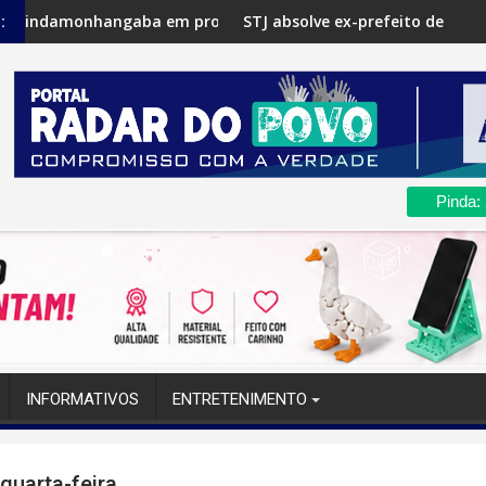
angaba em processo por improbidade administrativa
STJ absolve ex-prefeito de Pindamonhangaba 
:
Pinda:
INFORMATIVOS
ENTRETENIMENTO
quarta-feira