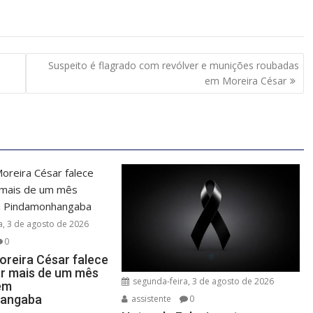
Suspeito é flagrado com revólver e munições roubadas
em Moreira César
a, 3 de agosto de 2026
0
oreira César falece
r mais de um mês
segunda-feira, 3 de agosto de 2026
em
angaba
assistente
0