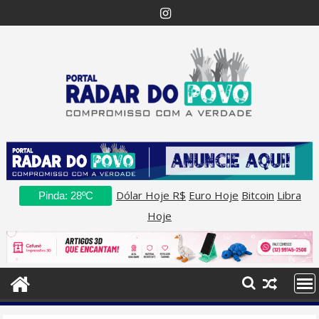
Skip
to
content
Dólar Hoje R$
Euro Hoje
Bitcoin
Libra
Pinda: 28ºC
Hoje