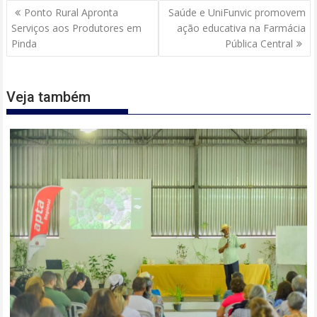
Navegação
Ponto Rural Apronta
Saúde e UniFunvic promovem
de
Serviços aos Produtores em
ação educativa na Farmácia
Post
Pinda
Pública Central
Veja também