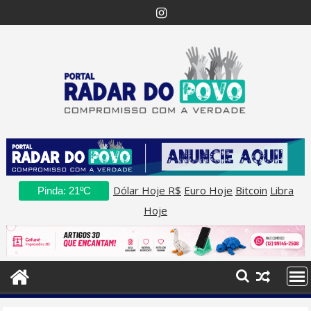
Skip
to
content
Dólar Hoje R$
Euro Hoje
Bitcoin
Libra
Pinda: 21ºC
Hoje