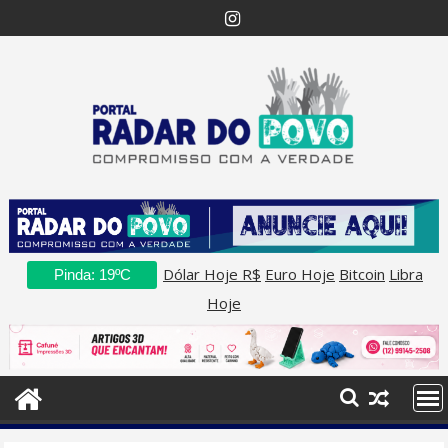
Skip
to
content
Dólar Hoje R$
Euro Hoje
Bitcoin
Libra
Pinda: 19ºC
Hoje