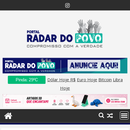
Skip
to
content
Dólar Hoje R$
Euro Hoje
Bitcoin
Libra
Pinda: 29ºC
Hoje