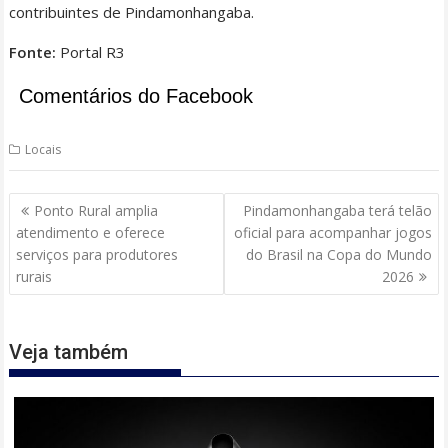
contribuintes de Pindamonhangaba.
Fonte:
Portal R3
Comentários do Facebook
Locais
Navegação
Ponto Rural amplia
Pindamonhangaba terá telão
de
atendimento e oferece
oficial para acompanhar jogos
Post
serviços para produtores
do Brasil na Copa do Mundo
rurais
2026
Veja também