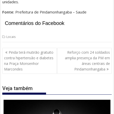
unidades.
Fonte:
Prefeitura de Pindamonhangaba – Saude
Comentários do Facebook
Locais
Navegação
Pinda terá mutirão gratuito
Reforço com 24 soldados
de
contra hipertensão e diabetes
amplia presença da PM em
Post
na Praça Monsenhor
áreas centrais de
Marcondes
Pindamonhangaba
Veja também