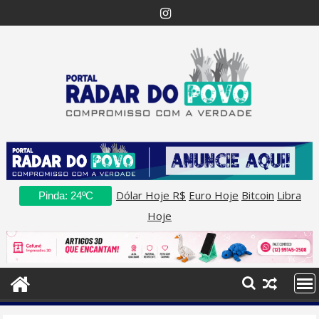
Skip
to
content
Dólar Hoje R$
Euro Hoje
Bitcoin
Libra
Pinda: 24ºC
Hoje