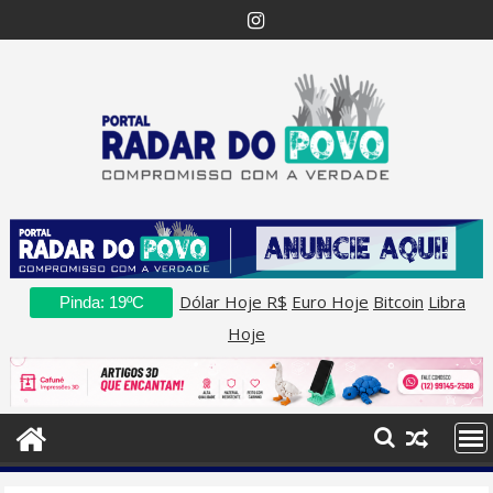
Skip
to
content
Dólar Hoje R$
Euro Hoje
Bitcoin
Libra
Pinda: 19ºC
Hoje