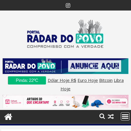
Skip
to
content
Dólar Hoje R$
Euro Hoje
Bitcoin
Libra
Pinda: 22ºC
Hoje