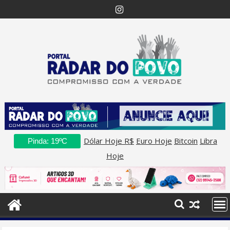
Skip
to
content
Dólar Hoje R$
Euro Hoje
Bitcoin
Libra
Pinda: 19ºC
Hoje