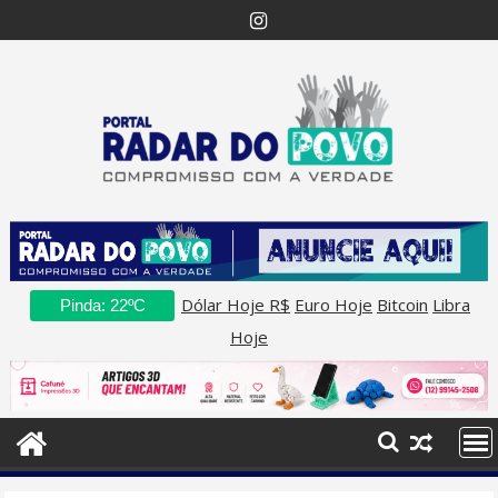
Skip
to
content
Dólar Hoje R$
Euro Hoje
Bitcoin
Libra
Pinda: 22ºC
Hoje